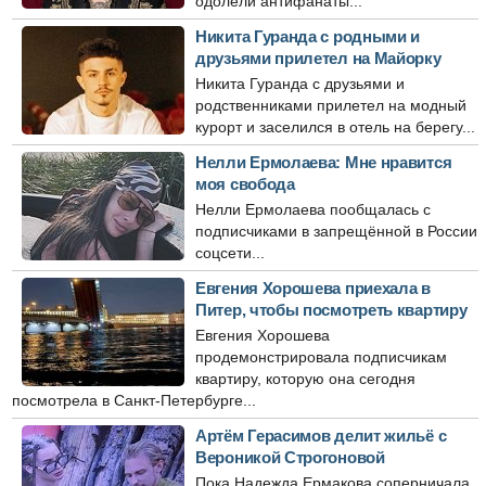
одолели антифанаты...
Никита Гуранда с родными и
друзьями прилетел на Майорку
Никита Гуранда с друзьями и
родственниками прилетел на модный
курорт и заселился в отель на берегу...
Нелли Ермолаева: Мне нравится
моя свобода
Нелли Ермолаева пообщалась с
подписчиками в запрещённой в России
соцсети...
Евгения Хорошева приехала в
Питер, чтобы посмотреть квартиру
Евгения Хорошева
продемонстрировала подписчикам
квартиру, которую она сегодня
посмотрела в Санкт-Петербурге...
Артём Герасимов делит жильё с
Вероникой Строгоновой
Пока Надежда Ермакова соперничала