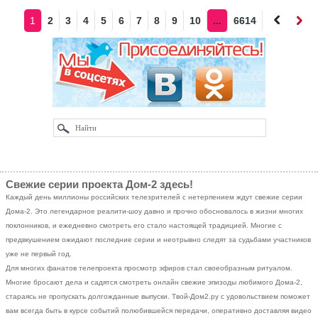
1
2
3
4
5
6
7
8
9
10
...
6614
Наза
Впе
д
ред
Свежие серии проекта Дом-2 здесь!
Каждый день миллионы российских телезрителей с нетерпением ждут свежие серии
Дома-2. Это легендарное реалити-шоу давно и прочно обосновалось в жизни многих
поклонников, и ежедневно смотреть его стало настоящей традицией. Многие с
предвкушением ожидают последние серии и неотрывно следят за судьбами участников
уже не первый год.
Для многих фанатов телепроекта просмотр эфиров стал своеобразным ритуалом.
Многие бросают дела и садятся смотреть онлайн свежие эпизоды любимого Дома-2,
стараясь не пропускать долгожданные выпуски. Твой-Дом2.ру с удовольствием поможет
вам всегда быть в курсе событий полюбившейся передачи, оперативно доставляя видео