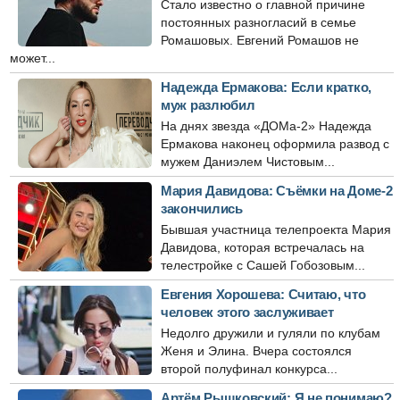
Стало известно о главной причине
постоянных разногласий в семье
Ромашовых. Евгений Ромашов не
может...
Надежда Ермакова: Если кратко,
муж разлюбил
На днях звезда «ДОМа-2» Надежда
Ермакова наконец оформила развод с
мужем Даниэлем Чистовым...
Мария Давидова: Съёмки на Доме-2
закончились
Бывшая участница телепроекта Мария
Давидова, которая встречалась на
телестройке с Сашей Гобозовым...
Евгения Хорошева: Считаю, что
человек этого заслуживает
Недолго дружили и гуляли по клубам
Женя и Элина. Вчера состоялся
второй полуфинал конкурса...
Артём Рышковский: Я не понимаю?