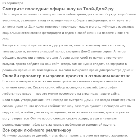
из периметра.
Смотрите последние эфиры шоу на Твой-Дом2.ру
Настоящие поклонники телешоу готовы в любое время дня и ночи обсуждать проблемы
участников, размышлять над их поведением и собирать информацию в интернете о
жителях поляны. Да и сами телегерои подливают масло в огонь, публикуя в известных
социальных сетях свежие фотографии и видео о своей жизни на проекте и вне его
стен.
Как приятно порой пригласить подругу в гости, заварить чашечку чая, сесть перед
телевизором и, включив знакомый канал, смотреть Дом-2 свежие серии. А потом
обсудить перипетии очередного дня. А если вы по какой-то причине пропустили
выпуски, просто зайдите на наш сайт. Теперь вам не нужно следить за эфирами в
реальном времени по телевидению, вы сами выбираете время для просмотра Дома-2!
Онлайн просмотр выпусков проекта в отличном качестве
Все самое интересное из жизни телестройки вы сможете смотреть онлайн и в
отличном качестве. Свежие серии, обзор последних новостей, фотографии,
любопытное видео — все это можно посмотреть на страницах нашего сайта.
Если люди, утверждающие, что никогда не смотрели Дом-2. Не всегда стоит верить их
словам. Даже те, кто яростно клеймит это шоу, зачастую лукавят. Посмотрев хотя бы
пару серий, понаблюдав за «домовцами», за их жизнью на поляне, зрители уже не
могут оторваться. Они не просто смотрят свежие эфиры, а еще и начинают
целенаправленно наблюдать за жизнью любимцев во всемирной паутине.
Все серии любимого реалити-шоу
Не нужно скрывать от друзей, что вы фанат проекта, в этом нет ничего зазорного.