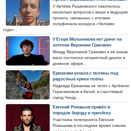
У Артёма Рышковского накопилось
несколько вопросов к жюри и ведущим
проекта, связанных с итогами
полуфинала конкурса «Человек
года»...
У Егора Мельникова нет денег на
хотелки Вероники Гракович
Между Вероникой Гракович и её юным
мачо состоялся неприятный диалог в
дневном эфире...
Ермакова уехала с поляны под
радостные крики толпы
Надежда Ермакова не летит с Артёмом
Герасимовым в Китай, в счастливый
город Чэнду...
Евгений Ромашов привёл в
порядок бороду и причёску
Участника телепроекта Евгения
Ромашова в последнее время совсем