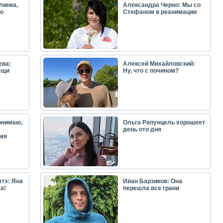
линка,
Александра Черно: Мы со
о
Стефаном в реанимации
ева:
Алексей Михайловский:
ещи
Ну, что с почином?
онимаю,
Ольга Рапунцель хорошеет
день ото дня
емя
тэ: Яна
Иван Барзиков: Она
а!
перешла все грани