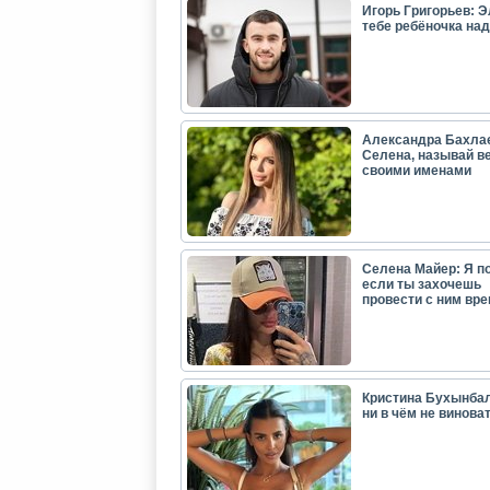
Игорь Григорьев: Э
тебе ребёночка над
Александра Бахла
Селена, называй в
своими именами
Селена Майер: Я п
если ты захочешь
провести с ним вр
Кристина Бухынбал
ни в чём не виноват