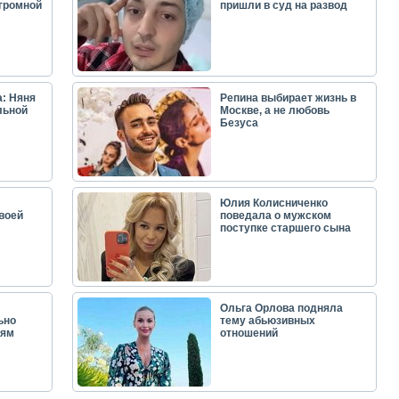
огромной
пришли в суд на развод
: Няня
Репина выбирает жизнь в
льной
Москве, а не любовь
Безуса
Юлия Колисниченко
воей
поведала о мужском
поступке старшего сына
Ольга Орлова подняла
ьно
тему абьюзивных
лям
отношений