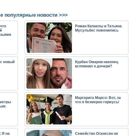
е популярные новости >>>
что
Роман Капаклы и Татьяна
й
Мусульбес поженились
узьями
ас новый
Курбан Омаров наконец
вспомнил о дочери?
Маргарита Марсо: Вот, за
аметры
что я безмерно горжусь!
ьих
 Я на
Семейство Оганесян не