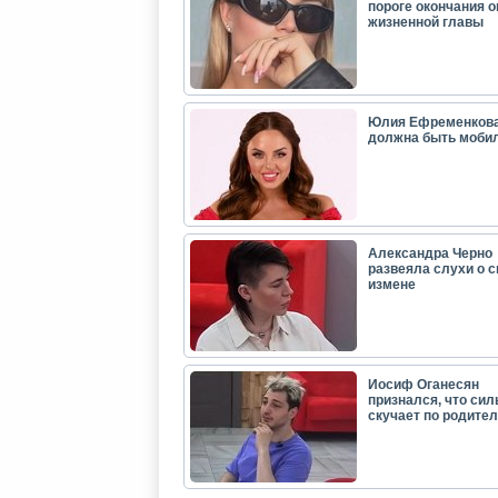
пороге окончания 
жизненной главы
Юлия Ефременкова
должна быть моби
Александра Черно
развеяла слухи о с
измене
Иосиф Оганесян
признался, что сил
скучает по родите