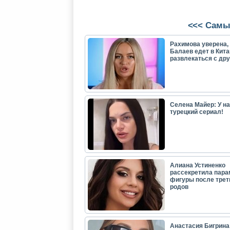
<<< Самы
Рахимова уверена, 
Балаев едет в Кита
развлекаться с др
Селена Майер: У н
турецкий сериал!
Алиана Устиненко
рассекретила пар
фигуры после трет
родов
Анастасия Бигрина: