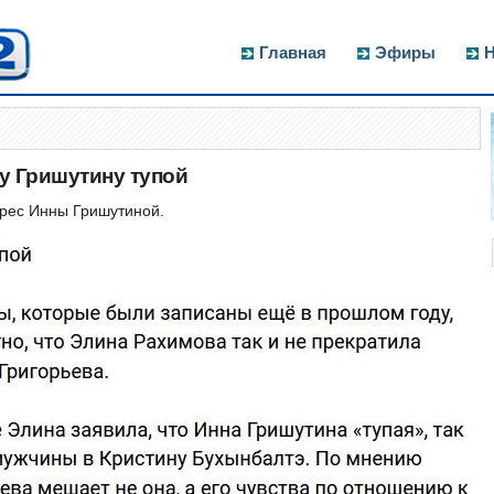
Главная
Эфиры
Н
у Гришутину тупой
дрес Инны Гришутиной.