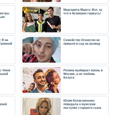
Маргарита Марсо: Вот, за
аметры
что я безмерно горжусь!
ьих
 Я на
Семейство Оганесян не
огромной
пришли в суд на развод
: Няня
Репина выбирает жизнь в
льной
Москве, а не любовь
Безуса
Юлия Колисниченко
воей
поведала о мужском
поступке старшего сына