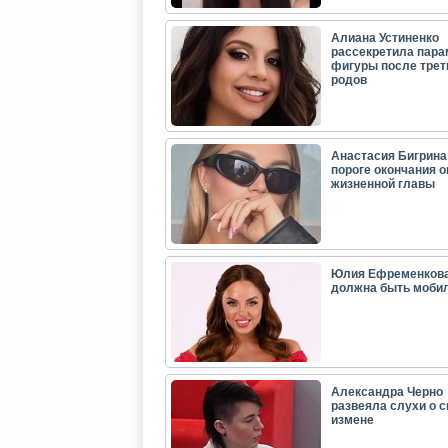
Алиана Устиненко
рассекретила пар
фигуры после трет
родов
Анастасия Бигрина:
пороге окончания 
жизненной главы
Юлия Ефременкова
должна быть моби
Александра Черно
развеяла слухи о с
измене