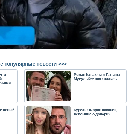
е популярные новости >>>
что
Роман Капаклы и Татьяна
й
Мусульбес поженились
узьями
ас новый
Курбан Омаров наконец
вспомнил о дочери?