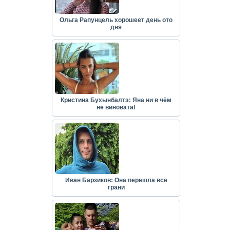
Ольга Рапунцель хорошеет день ото
дня
Кристина Бухынбалтэ: Яна ни в чём
не виновата!
Иван Барзиков: Она перешла все
грани