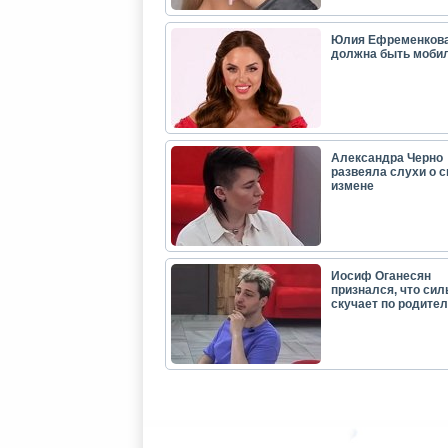
Юлия Ефременкова
должна быть моби
Александра Черно
развеяла слухи о с
измене
Иосиф Оганесян
признался, что сил
скучает по родите