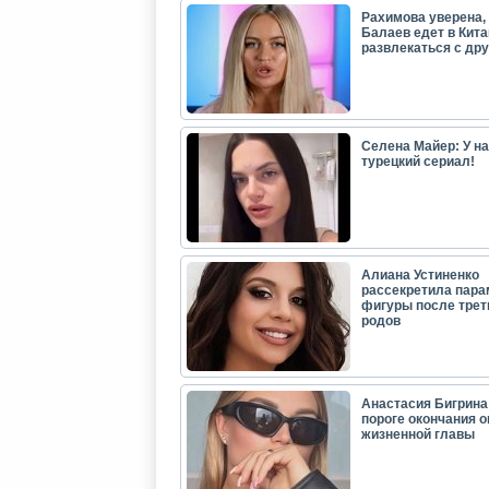
Рахимова уверена, 
Балаев едет в Кита
развлекаться с др
Селена Майер: У н
турецкий сериал!
Алиана Устиненко
рассекретила пар
фигуры после трет
родов
Анастасия Бигрина:
пороге окончания 
жизненной главы