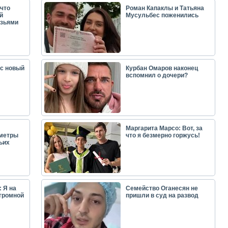
что
Роман Капаклы и Татьяна
й
Мусульбес поженились
узьями
ас новый
Курбан Омаров наконец
вспомнил о дочери?
Маргарита Марсо: Вот, за
аметры
что я безмерно горжусь!
ьих
 Я на
Семейство Оганесян не
огромной
пришли в суд на развод