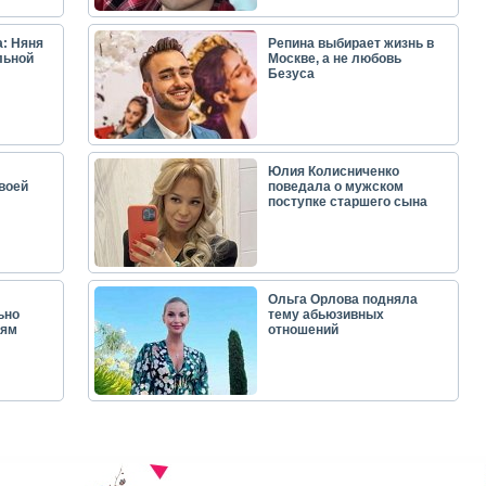
: Няня
Репина выбирает жизнь в
льной
Москве, а не любовь
Безуса
Юлия Колисниченко
воей
поведала о мужском
поступке старшего сына
Ольга Орлова подняла
ьно
тему абьюзивных
лям
отношений