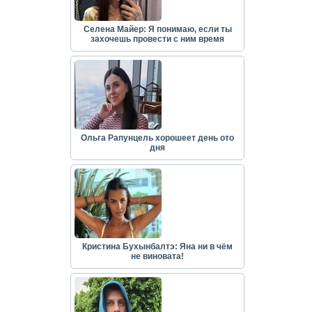
Селена Майер: Я понимаю, если ты
захочешь провести с ним время
Ольга Рапунцель хорошеет день ото
дня
Кристина Бухынбалтэ: Яна ни в чём
не виновата!