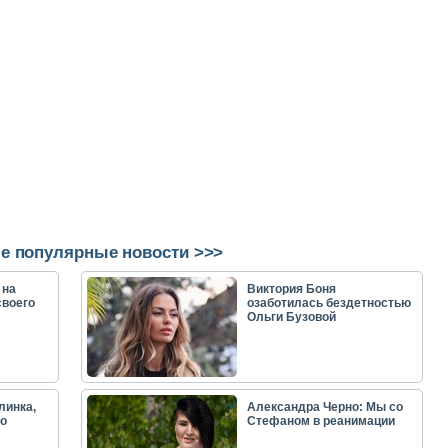
е популярные новости >>>
 на
Виктория Боня
своего
озаботилась бездетностью
Ольги Бузовой
линка,
Александра Черно: Мы со
о
Стефаном в реанимации