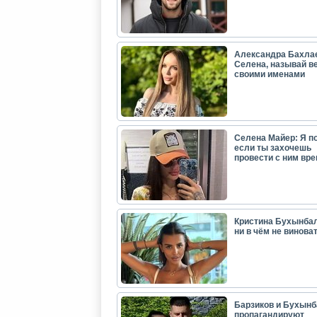
Александра Бахла
Селена, называй в
своими именами
Селена Майер: Я п
если ты захочешь
провести с ним вр
Кристина Бухынбал
ни в чём не виноват
Барзиков и Бухынб
пропагандируют