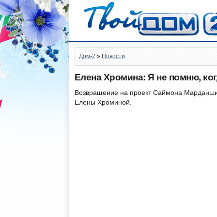
Дом-2
»
Новости
Елена Хромина: Я не помню, ко
Возвращение на проект Саймона Марданшин
Елены Хроминой.