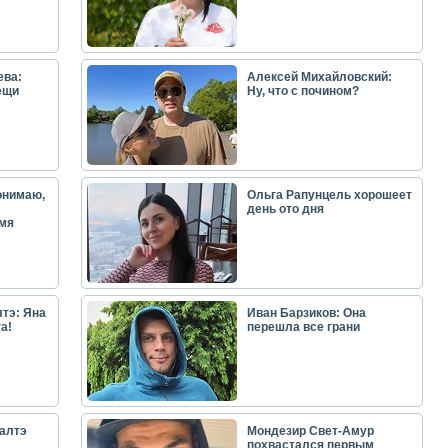
ева:
Алексей Михайловский:
ещи
Ну, что с почином?
онимаю,
Ольга Рапунцель хорошеет
день ото дня
емя
тэ: Яна
Иван Барзиков: Она
а!
перешла все грани
алтэ
Мондезир Свет-Амур
похвастался первым