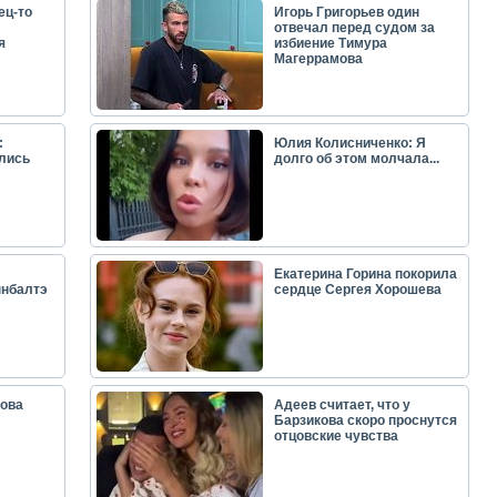
ец-то
Игорь Григорьев один
отвечал перед судом за
я
избиение Тимура
Магеррамова
:
Юлия Колисниченко: Я
лись
долго об этом молчала...
Екатерина Горина покорила
ынбалтэ
сердце Сергея Хорошева
ова
Адеев считает, что у
Барзикова скоро проснутся
отцовские чувства