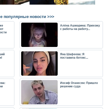
е популярные новости >>>
же
Алёна Ашмарина: Прихожу
ют
с работы на работу...
ости
ший
Яна Шафеева: Я
и!
поставила ботокс...
ева:
Иосиф Оганесян: Пришло
ни
решение суда