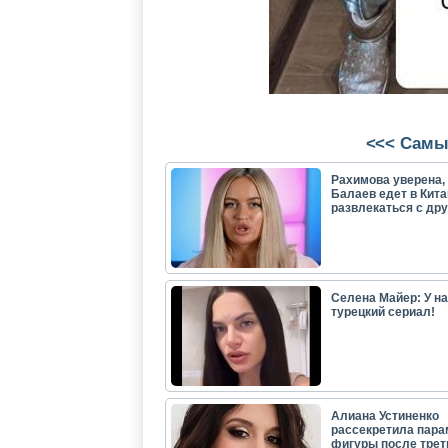
<<< Самы
Рахимова уверена, 
Балаев едет в Кита
развлекаться с др
Селена Майер: У н
турецкий сериал!
Алиана Устиненко
рассекретила пар
фигуры после трет