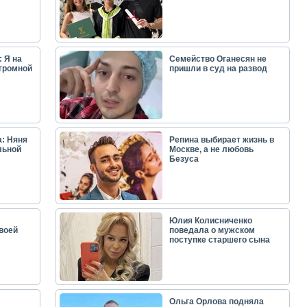
 Я на
Семейство Оганесян не
огромной
пришли в суд на развод
: Няня
Репина выбирает жизнь в
льной
Москве, а не любовь
Безуса
Юлия Колисниченко
воей
поведала о мужском
поступке старшего сына
Ольга Орлова подняла