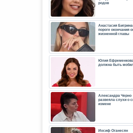
родов
Анастасия Бигрина:
пороге окончания 
жизненной главы
Юлия Ефременкова
должна быть моби
Александра Черно
развеяла слухи о с
измене
Иосиф Оганесян