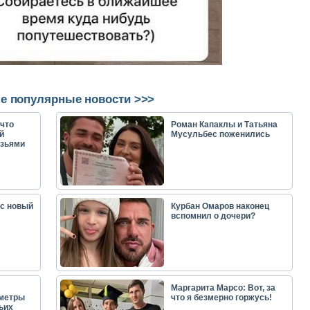
е популярные новости >>>
что
Роман Капаклы и Татьяна
й
Мусульбес поженились
узьями
ас новый
Курбан Омаров наконец
вспомнил о дочери?
Маргарита Марсо: Вот, за
аметры
что я безмерно горжусь!
ьих