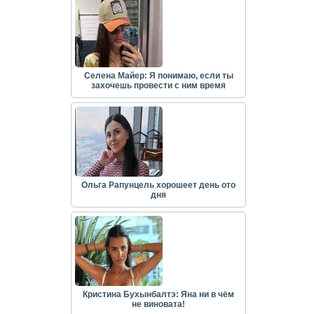
Селена Майер: Я понимаю, если ты
захочешь провести с ним время
Ольга Рапунцель хорошеет день ото
дня
Кристина Бухынбалтэ: Яна ни в чём
не виновата!