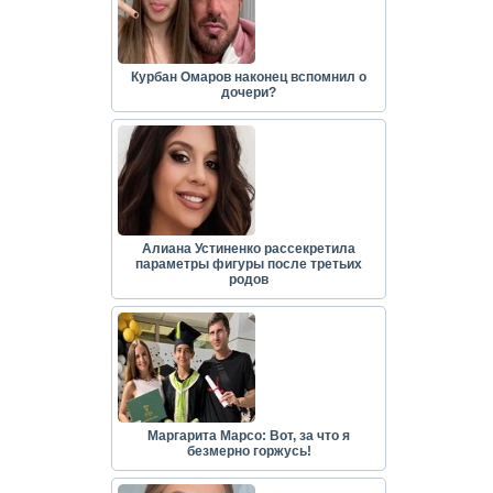
Курбан Омаров наконец вспомнил о
дочери?
Алиана Устиненко рассекретила
параметры фигуры после третьих
родов
Маргарита Марсо: Вот, за что я
безмерно горжусь!