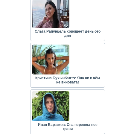
Ольга Рапунцель хорошеет день ото
дня
Кристина Бухынбалтэ: Яна ни в чём
не виновата!
Иван Барзиков: Она перешла все
грани