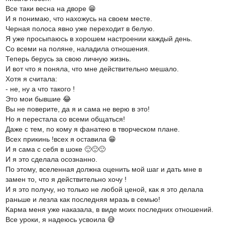
Все таки весна на дворе 😁
И я понимаю, что нахожусь на своем месте.
Черная полоса явно уже переходит в белую.
Я уже просыпаюсь в хорошем настроении каждый день.
Со всеми на поляне, наладила отношения.
Теперь берусь за свою личную жизнь.
И вот что я поняла, что мне действительно мешало.
Хотя я считала:
- не, ну а что такого !
Это мои бывшие 😂
Вы не поверите, да я и сама не верю в это!
Но я перестала со всеми общаться!
Даже с тем, по кому я фанатею в творческом плане.
Всех прикинь !всех я оставила 😁
И я сама с себя в шоке 🙂🙂🙂
И я это сделала осознанно.
По этому, вселенная должна оценить мой шаг и дать мне в
замен то, что я действительно хочу !
И я это получу, но только не любой ценой, как я это делала
раньше и лезла как последняя мразь в семью!
Карма меня уже наказала, в виде моих последних отношений.
Все уроки, я надеюсь усвоила 😅