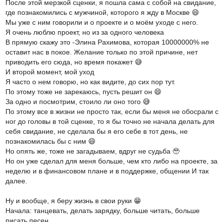
После этой мерзкой сценки, я пошла сама с собой на свидание,
где познакомились с мужчиной, которого я жду в Москве 😄
Мы уже с ним говорили и о проекте и о моём уходе с него.
Я очень люблю проект, но из за одного человека
В прямую скажу это -Элина Рахимова, которая 10000000% не
оставит нас в покое. Желание только по этой причине, нет
приводить его сюда, но время покажет 😅
И второй момент, мой уход
Я часто о нем говорю, но как видите, до сих пор тут.
По этому тоже не зарекаюсь, пусть решит он 😄
За одно и посмотрим, стоило ли оно того 😅
По этому все в жизни не просто так, если бы меня не обосрали с
ног до головы в той сценке, то я бы точно не начала делать для
себя свидание, не сделала бы я его себе в тот день, не
познакомилась бы с ним 😄
Но опять же, тоже не загадываем, вдруг не судьба 🥹
Но он уже сделал для меня больше, чем кто либо на проекте, за
неделю и в финансовом плане и в поддержке, общении И так
далее.
Ну и вообще, я беру жизнь в свои руки 😁
Начала: танцевать, делать зарядку, больше читать, больше
писать песен.