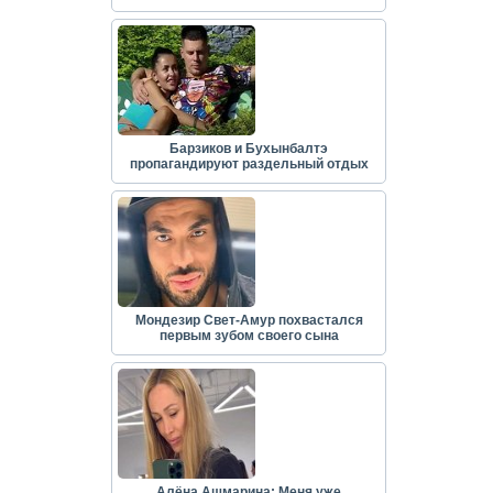
Барзиков и Бухынбалтэ
пропагандируют раздельный отдых
Мондезир Свет-Амур похвастался
первым зубом своего сына
Алёна Ашмарина: Меня уже