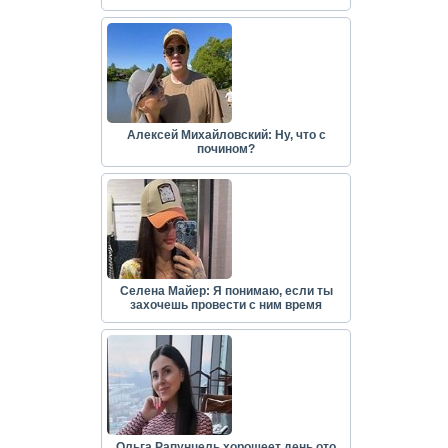
Алексей Михайловский: Ну, что с
почином?
Селена Майер: Я понимаю, если ты
захочешь провести с ним время
Ольга Рапунцель хорошеет день ото