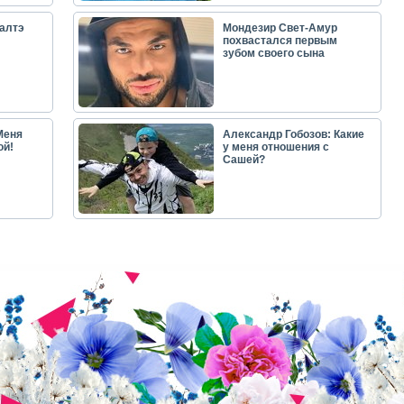
алтэ
Мондезир Свет-Амур
похвастался первым
зубом своего сына
Меня
Александр Гобозов: Какие
ой!
у меня отношения с
Сашей?