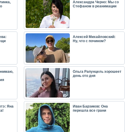
линка,
Александра Черно: Мы со
о
Стефаном в реанимации
ева:
Алексей Михайловский:
ещи
Ну, что с почином?
онимаю,
Ольга Рапунцель хорошеет
день ото дня
емя
тэ: Яна
Иван Барзиков: Она
а!
перешла все грани