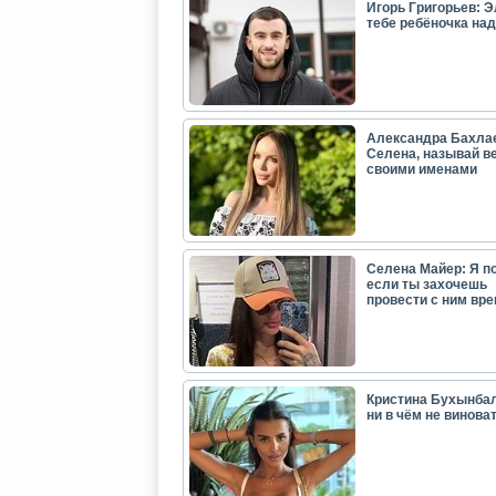
Игорь Григорьев: Э
тебе ребёночка над
Александра Бахла
Селена, называй в
своими именами
Селена Майер: Я п
если ты захочешь
провести с ним вр
Кристина Бухынбал
ни в чём не виноват