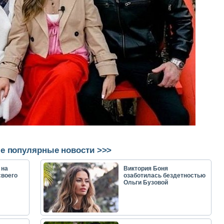
е популярные новости >>>
 на
Виктория Боня
своего
озаботилась бездетностью
Ольги Бузовой