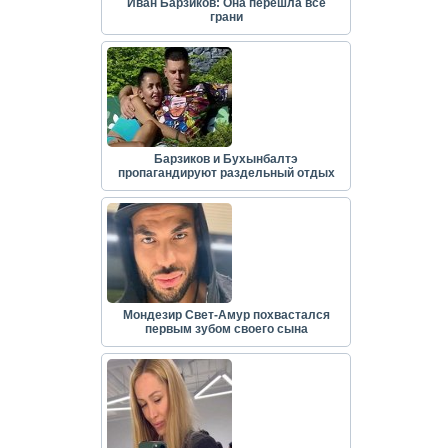
Иван Барзиков: Она перешла все
грани
Барзиков и Бухынбалтэ
пропагандируют раздельный отдых
Мондезир Свет-Амур похвастался
первым зубом своего сына