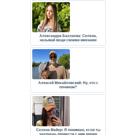
Александра Бахлаева: Селена,
называй вещи своими именами
Алексей Михайловский: Ну, что с
почином?
Селена Майер: Я понимаю, если ты
захочешь провести с ним время