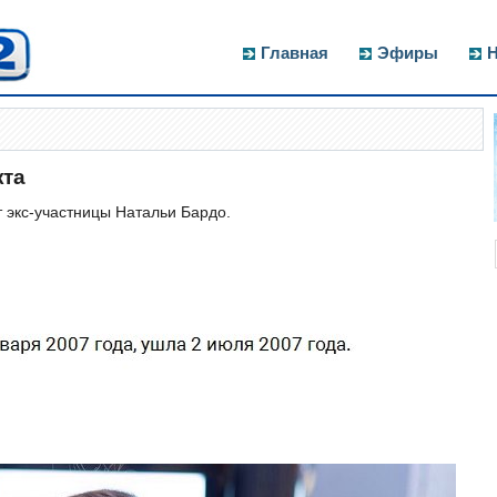
Главная
Эфиры
Н
кта
 экс-участницы Натальи Бардо.