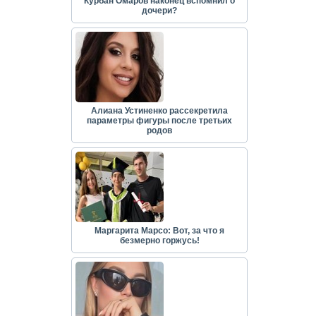
Курбан Омаров наконец вспомнил о
дочери?
Алиана Устиненко рассекретила
параметры фигуры после третьих
родов
Маргарита Марсо: Вот, за что я
безмерно горжусь!