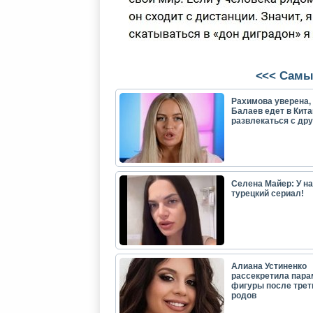
<<< Самы
Рахимова уверена, 
Балаев едет в Кита
развлекаться с др
Селена Майер: У н
турецкий сериал!
Алиана Устиненко
рассекретила пар
фигуры после трет
родов