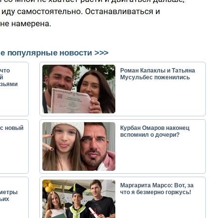
е популярные новости >>>
что
Роман Капаклы и Татьяна
й
Мусульбес поженились
узьями
ас новый
Курбан Омаров наконец
вспомнил о дочери?
Маргарита Марсо: Вот, за
аметры
что я безмерно горжусь!
ьих