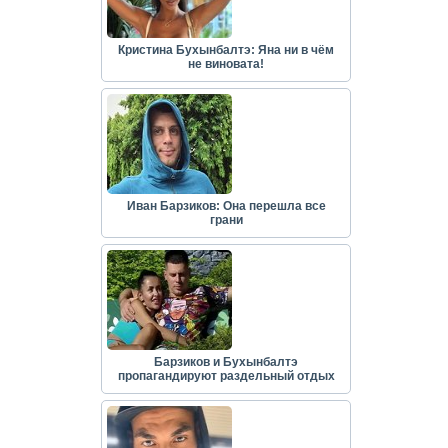
Кристина Бухынбалтэ: Яна ни в чём
не виновата!
Иван Барзиков: Она перешла все
грани
Барзиков и Бухынбалтэ
пропагандируют раздельный отдых