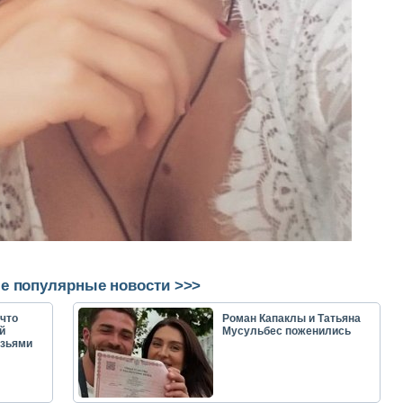
е популярные новости >>>
что
Роман Капаклы и Татьяна
й
Мусульбес поженились
узьями