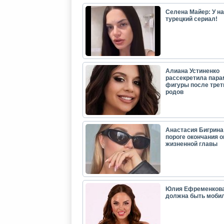
Селена Майер: У н
турецкий сериал!
Алиана Устиненко
рассекретила пар
фигуры после трет
родов
Анастасия Бигрина:
пороге окончания 
жизненной главы
Юлия Ефременкова
должна быть моби