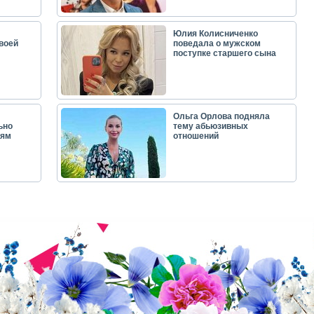
Юлия Колисниченко
воей
поведала о мужском
поступке старшего сына
Ольга Орлова подняла
ьно
тему абьюзивных
лям
отношений