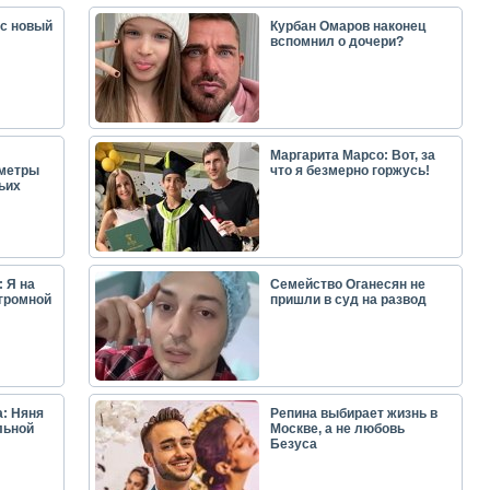
ас новый
Курбан Омаров наконец
вспомнил о дочери?
Маргарита Марсо: Вот, за
аметры
что я безмерно горжусь!
ьих
 Я на
Семейство Оганесян не
огромной
пришли в суд на развод
: Няня
Репина выбирает жизнь в
льной
Москве, а не любовь
Безуса