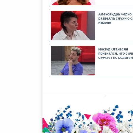
Александра Черно
развеяла слухи о с
измене
Иосиф Оганесян
признался, что сил
скучает по родите