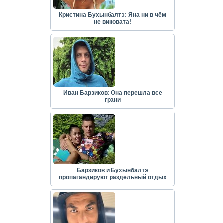
Кристина Бухынбалтэ: Яна ни в чём
не виновата!
Иван Барзиков: Она перешла все
грани
Барзиков и Бухынбалтэ
пропагандируют раздельный отдых