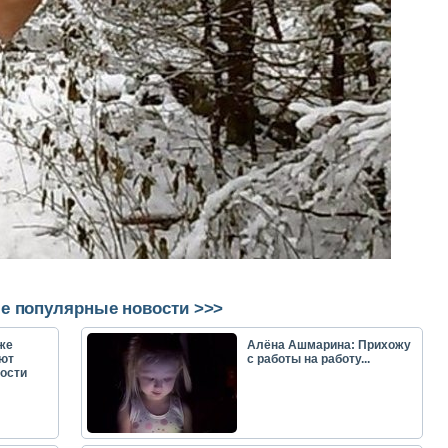
е популярные новости >>>
же
Алёна Ашмарина: Прихожу
ют
с работы на работу...
ости