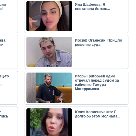
ший
Яна Шафеева: Я
и!
поставила ботокс...
ева:
Иосиф Оганесян: Пришло
ни
решение суда
ец-то
Игорь Григорьев один
отвечал перед судом за
я
избиение Тимура
Магеррамова
:
Юлия Колисниченко: Я
лись
долго об этом молчала...