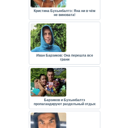
Кристина Бухынбалтэ: Яна ни в чём
не виновата!
Иван Барзиков: Она перешла все
грани
Барзиков и Бухынбалтэ
пропагандируют раздельный отдых