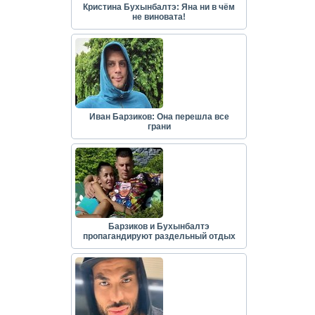
Кристина Бухынбалтэ: Яна ни в чём
не виновата!
Иван Барзиков: Она перешла все
грани
Барзиков и Бухынбалтэ
пропагандируют раздельный отдых