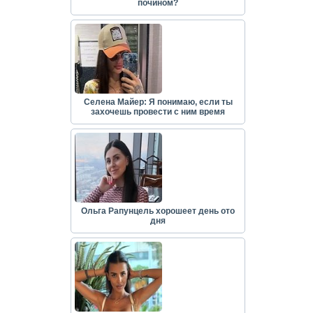
почином?
Селена Майер: Я понимаю, если ты
захочешь провести с ним время
Ольга Рапунцель хорошеет день ото
дня