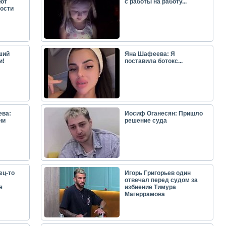
ют
с работы на работу...
ости
ший
Яна Шафеева: Я
и!
поставила ботокс...
ева:
Иосиф Оганесян: Пришло
ни
решение суда
ец-то
Игорь Григорьев один
отвечал перед судом за
я
избиение Тимура
Магеррамова