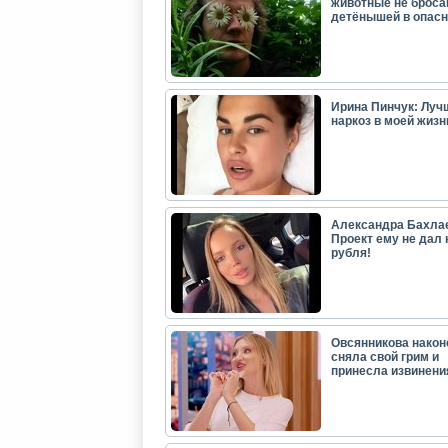
животные не броса
детёнышей в опасн
Ирина Пинчук: Луч
наркоз в моей жизн
Александра Бахла
Проект ему не дал 
рубля!
Овсянникова након
сняла свой грим и
принесла извинени