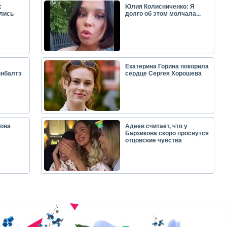
:
Юлия Колисниченко: Я
лись
долго об этом молчала...
Екатерина Горина покорила
ынбалтэ
сердце Сергея Хорошева
ова
Адеев считает, что у
Барзикова скоро проснутся
отцовские чувства