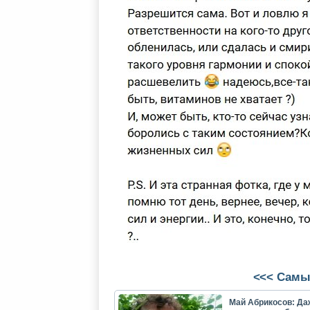
<<< Самы
Май Абрикосов: Да