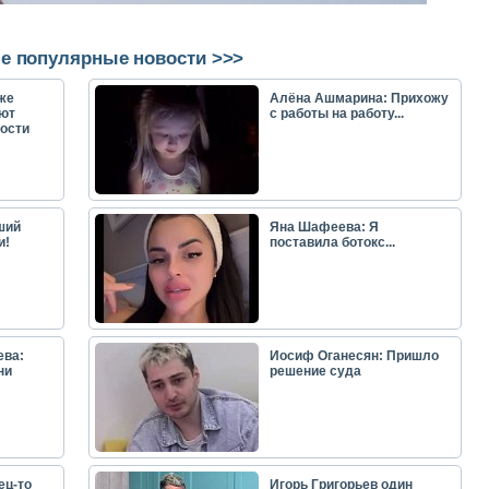
е популярные новости >>>
же
Алёна Ашмарина: Прихожу
ют
с работы на работу...
ости
ший
Яна Шафеева: Я
и!
поставила ботокс...
ева:
Иосиф Оганесян: Пришло
ни
решение суда
ец-то
Игорь Григорьев один