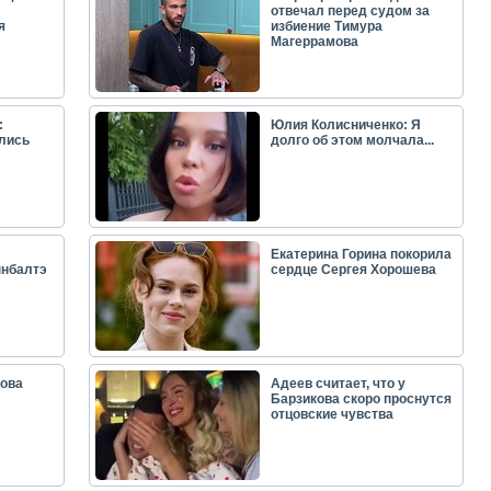
отвечал перед судом за
я
избиение Тимура
Магеррамова
:
Юлия Колисниченко: Я
лись
долго об этом молчала...
Екатерина Горина покорила
ынбалтэ
сердце Сергея Хорошева
ова
Адеев считает, что у
Барзикова скоро проснутся
отцовские чувства