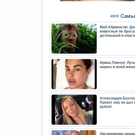
<<< Самы
Май Абрикосов: Да
животные не броса
детёнышей в опасн
Ирина Пинчук: Луч
наркоз в моей жизн
Александра Бахла
Проект ему не дал 
рубля!
Овсянникова након