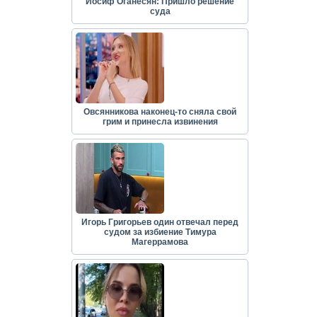
Иосиф Оганесян: Пришло решение
суда
Овсянникова наконец-то сняла свой
грим и принесла извинения
Игорь Григорьев один отвечал перед
судом за избиение Тимура
Магеррамова