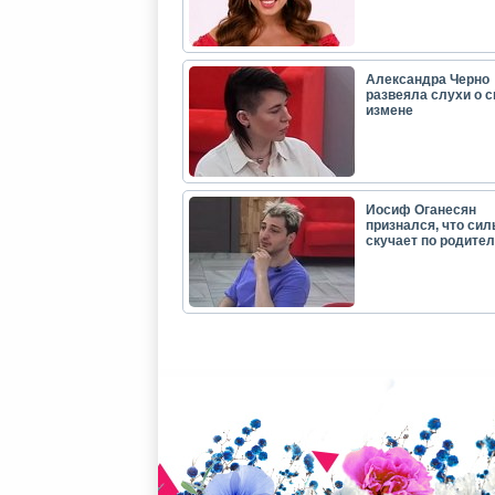
Александра Черно
развеяла слухи о с
измене
Иосиф Оганесян
признался, что сил
скучает по родите