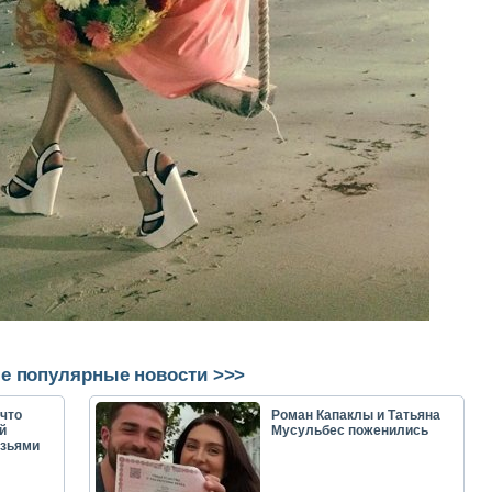
е популярные новости >>>
что
Роман Капаклы и Татьяна
й
Мусульбес поженились
узьями