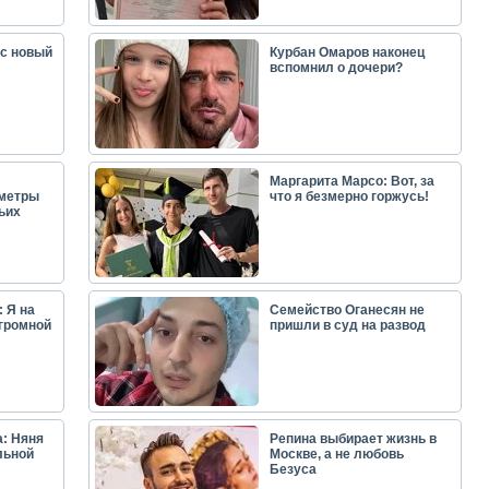
ас новый
Курбан Омаров наконец
вспомнил о дочери?
Маргарита Марсо: Вот, за
аметры
что я безмерно горжусь!
ьих
 Я на
Семейство Оганесян не
огромной
пришли в суд на развод
: Няня
Репина выбирает жизнь в
льной
Москве, а не любовь
Безуса