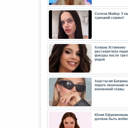
Селена Майер: У н
турецкий сериал!
Алиана Устиненко
рассекретила пар
фигуры после трет
родов
Анастасия Бигрина:
пороге окончания 
жизненной главы
Юлия Ефременкова
должна быть моби