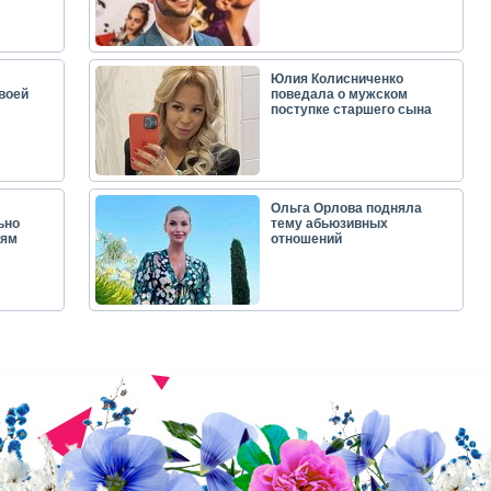
Юлия Колисниченко
воей
поведала о мужском
поступке старшего сына
Ольга Орлова подняла
ьно
тему абьюзивных
лям
отношений