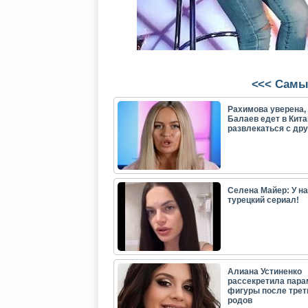
<<< Самы
Рахимова уверена, 
Балаев едет в Кита
развлекаться с др
Селена Майер: У н
турецкий сериал!
Алиана Устиненко
рассекретила пар
фигуры после трет
родов