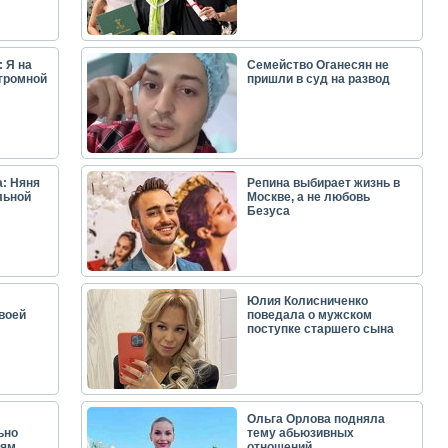
 Я на
Семейство Оганесян не
огромной
пришли в суд на развод
: Няня
Репина выбирает жизнь в
льной
Москве, а не любовь
Безуса
Юлия Колисниченко
воей
поведала о мужском
поступке старшего сына
Ольга Орлова подняла
ьно
тему абьюзивных
лям
отношений