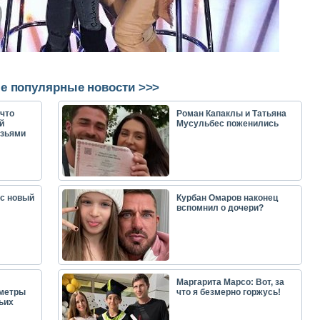
е популярные новости >>>
что
Роман Капаклы и Татьяна
й
Мусульбес поженились
узьями
ас новый
Курбан Омаров наконец
вспомнил о дочери?
Маргарита Марсо: Вот, за
аметры
что я безмерно горжусь!
ьих