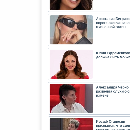
Анастасия Бигрина:
пороге окончания 
жизненной главы
Юлия Ефременкова
должна быть моби
Александра Черно
развеяла слухи о с
измене
Иосиф Оганесян
признался, что сил
скучает по родите