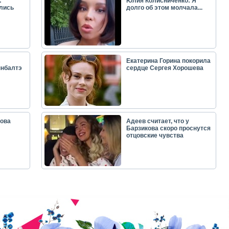
:
Юлия Колисниченко: Я
лись
долго об этом молчала...
Екатерина Горина покорила
ынбалтэ
сердце Сергея Хорошева
ова
Адеев считает, что у
Барзикова скоро проснутся
отцовские чувства