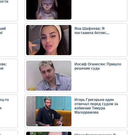
ости
ший
Яна Шафеева: Я
и!
поставила ботокс...
ева:
Иосиф Оганесян: Пришло
ни
решение суда
ец-то
Игорь Григорьев один
отвечал перед судом за
я
избиение Тимура
Магеррамова