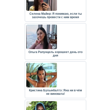
Селена Майер: Я понимаю, если ты
захочешь провести с ним время
Ольга Рапунцель хорошеет день ото
дня
Кристина Бухынбалтэ: Яна ни в чём
не виновата!