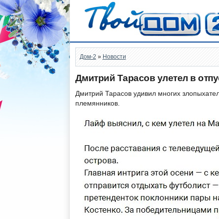
Дом-2
»
Новости
Дмитрий Тарасов улетел в отпу
Дмитрий Тарасов удивил многих злопыхател
племянников.