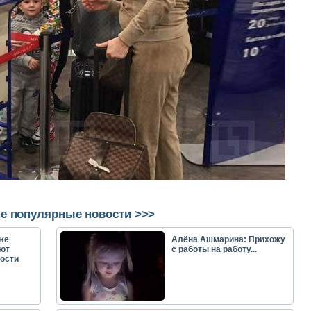
е популярные новости >>>
же
Алёна Ашмарина: Прихожу
ют
с работы на работу...
ости