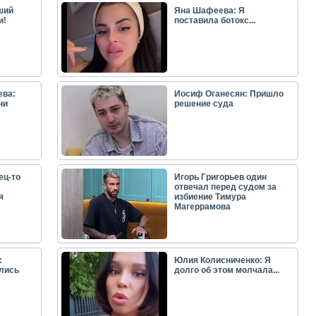
ший
Яна Шафеева: Я
и!
поставила ботокс...
ева:
Иосиф Оганесян: Пришло
ни
решение суда
ец-то
Игорь Григорьев один
отвечал перед судом за
я
избиение Тимура
Магеррамова
:
Юлия Колисниченко: Я
лись
долго об этом молчала...