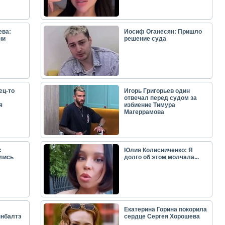
ева:
Иосиф Оганесян: Пришло
ни
решение суда
ец-то
Игорь Григорьев один
отвечал перед судом за
я
избиение Тимура
Магеррамова
:
Юлия Колисниченко: Я
лись
долго об этом молчала...
Екатерина Горина покорила
ынбалтэ
сердце Сергея Хорошева