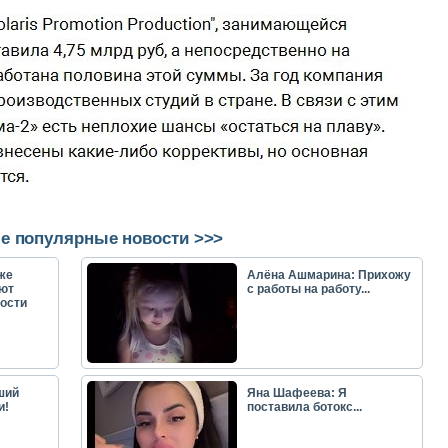
е популярные новости >>>
же
Алёна Ашмарина: Прихожу
ют
с работы на работу...
ости
ший
Яна Шафеева: Я
и!
поставила ботокс...