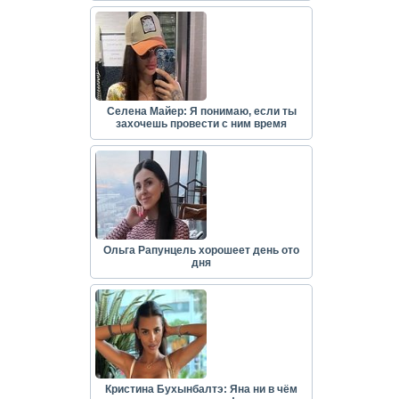
Селена Майер: Я понимаю, если ты
захочешь провести с ним время
Ольга Рапунцель хорошеет день ото
дня
Кристина Бухынбалтэ: Яна ни в чём