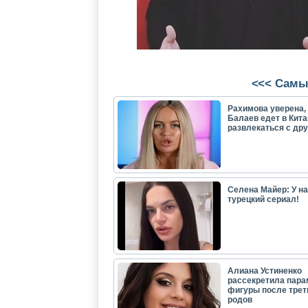
<<< Самы
Рахимова уверена, 
Балаев едет в Кита
развлекаться с др
Селена Майер: У н
турецкий сериал!
Алиана Устиненко
рассекретила пар
фигуры после трет
родов