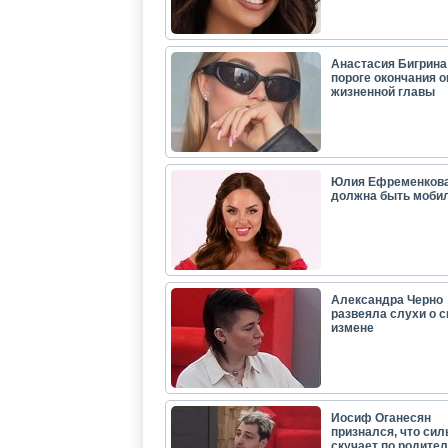
Анастасия Бигрина:
пороге окончания 
жизненной главы
Юлия Ефременкова
должна быть моби
Александра Черно
развеяла слухи о с
измене
Иосиф Оганесян
признался, что сил
скучает по родите