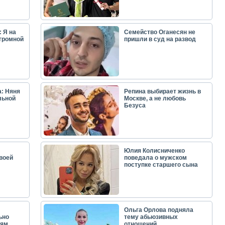
 Я на
Семейство Оганесян не
огромной
пришли в суд на развод
: Няня
Репина выбирает жизнь в
льной
Москве, а не любовь
Безуса
Юлия Колисниченко
воей
поведала о мужском
поступке старшего сына
Ольга Орлова подняла
ьно
тему абьюзивных
лям
отношений