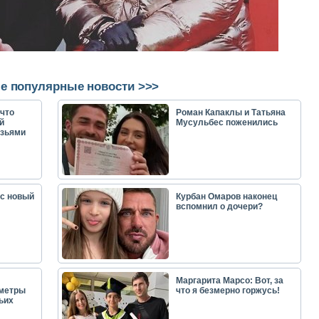
е популярные новости >>>
что
Роман Капаклы и Татьяна
й
Мусульбес поженились
узьями
ас новый
Курбан Омаров наконец
вспомнил о дочери?
Маргарита Марсо: Вот, за
аметры
что я безмерно горжусь!
ьих