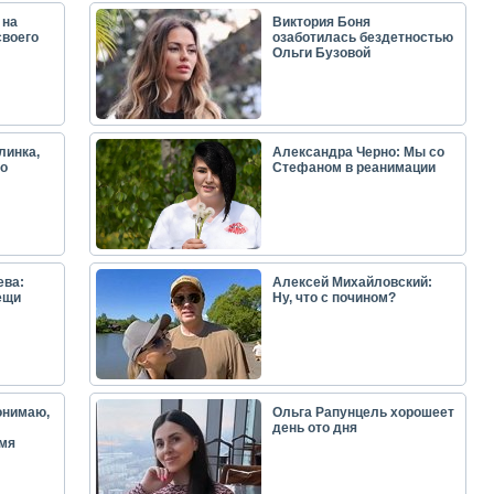
 на
Виктория Боня
своего
озаботилась бездетностью
Ольги Бузовой
линка,
Александра Черно: Мы со
о
Стефаном в реанимации
ева:
Алексей Михайловский:
ещи
Ну, что с почином?
онимаю,
Ольга Рапунцель хорошеет
день ото дня
емя