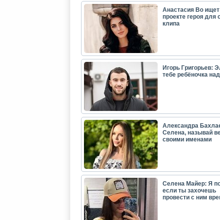
Анастасия Во ищет
проекте героя для 
клипа
Игорь Григорьев: Э
тебе ребёночка над
Александра Бахла
Селена, называй в
своими именами
Селена Майер: Я п
если ты захочешь
провести с ним вр