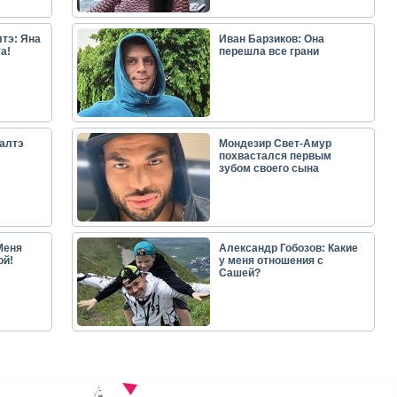
тэ: Яна
Иван Барзиков: Она
а!
перешла все грани
алтэ
Мондезир Свет-Амур
похвастался первым
зубом своего сына
Меня
Александр Гобозов: Какие
ой!
у меня отношения с
Сашей?