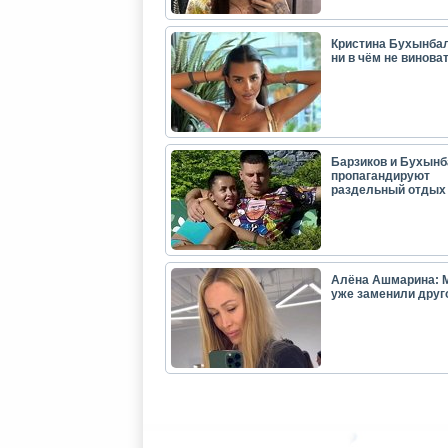
Кристина Бухынбал
ни в чём не виноват
Барзиков и Бухынб
пропагандируют
раздельный отдых
Алёна Ашмарина: 
уже заменили друг