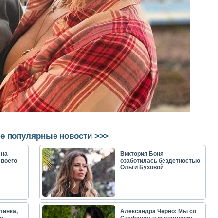
е популярные новости >>>
 на
Виктория Боня
своего
озаботилась бездетностью
Ольги Бузовой
линка,
Александра Черно: Мы со