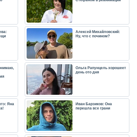
о
Стефаном в реанимации
ева:
Алексей Михайловский:
ещи
Ну, что с почином?
онимаю,
Ольга Рапунцель хорошеет
день ото дня
емя
тэ: Яна
Иван Барзиков: Она
а!
перешла все грани