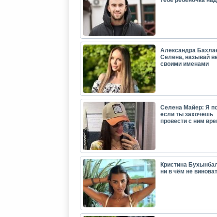
тебе ребёночка над
Александра Бахла
Селена, называй в
своими именами
Селена Майер: Я п
если ты захочешь
провести с ним вр
Кристина Бухынбал
ни в чём не виноват