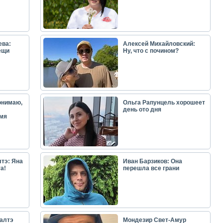
ева:
Алексей Михайловский:
ещи
Ну, что с почином?
онимаю,
Ольга Рапунцель хорошеет
день ото дня
емя
тэ: Яна
Иван Барзиков: Она
а!
перешла все грани
алтэ
Мондезир Свет-Амур