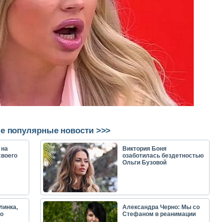
е популярные новости >>>
 на
Виктория Боня
своего
озаботилась бездетностью
Ольги Бузовой
линка,
Александра Черно: Мы со
о
Стефаном в реанимации