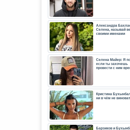
Александра Бахла
Селена, называй в
своими именами
Селена Майер: Я п
если ты захочешь
провести с ним вр
Кристина Бухынбал
ни в чём не виноват
Барзиков и Бухынб