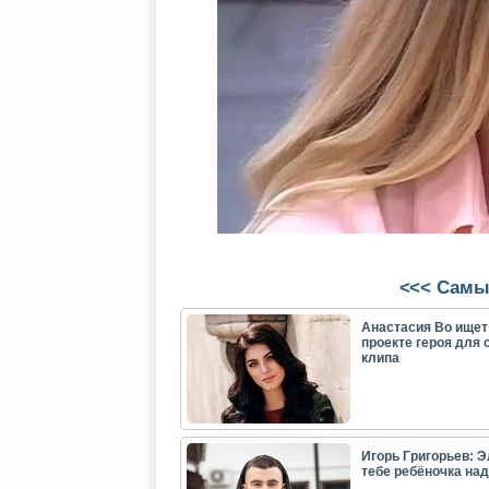
<<< Самы
Анастасия Во ищет
проекте героя для 
клипа
Игорь Григорьев: Э
тебе ребёночка над