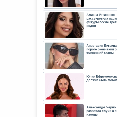
Алиана Устиненко
рассекретила пар
фигуры после трет
родов
Анастасия Бигрина:
пороге окончания 
жизненной главы
Юлия Ефременкова
должна быть моби
Александра Черно
развеяла слухи о с
измене