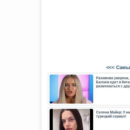
<<< Самы
Рахимова уверена, 
Балаев едет в Кита
развлекаться с др
Селена Майер: У н
турецкий сериал!