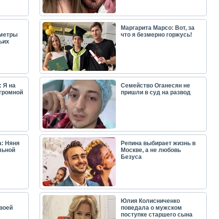
Маргарита Марсо: Вот, за
аметры
что я безмерно горжусь!
ьих
 Я на
Семейство Оганесян не
огромной
пришли в суд на развод
: Няня
Репина выбирает жизнь в
льной
Москве, а не любовь
Безуса
Юлия Колисниченко
воей
поведала о мужском
поступке старшего сына