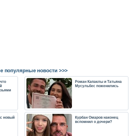
е популярные новости >>>
что
Роман Капаклы и Татьяна
й
Мусульбес поженились
узьями
ас новый
Курбан Омаров наконец
вспомнил о дочери?