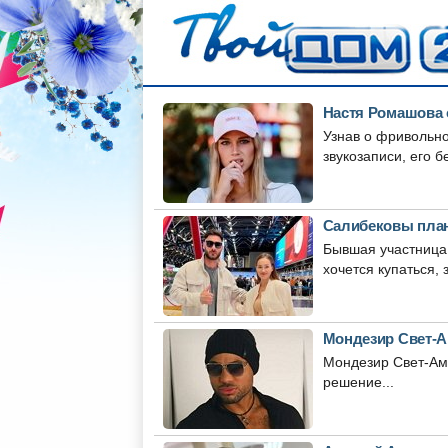
Настя Ромашова с
Узнав о фривольн
звукозаписи, его б
Салибековы план
Бывшая участница 
хочется купаться, з
Мондезир Свет-А
Мондезир Свет-Аму
решение...