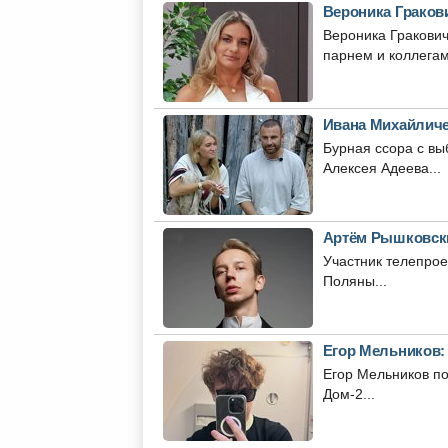
Вероника Граков
Вероника Гракови
парнем и коллегам
Ивана Михайличе
Бурная ссора с в
Алексея Адеева...
Артём Рышковски
Участник телепрое
Поляны...
Егор Мельников: 
Егор Мельников по
Дом-2...