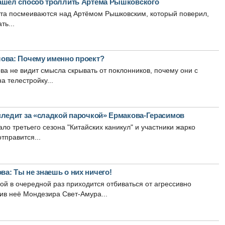
ашёл способ троллить Артёма Рышковского
кта посмеиваются над Артёмом Рышковским, который поверил,
ть...
ова: Почему именно проект?
а не видит смысла скрывать от поклонников, почему они с
а телестройку...
следит за «сладкой парочкой» Ермакова-Герасимов
ло третьего сезона "Китайских каникул" и участники жарко
отправится...
а: Ты не знаешь о них ничего!
 в очередной раз приходится отбиваться от агрессивно
ив неё Мондезира Свет-Амура...