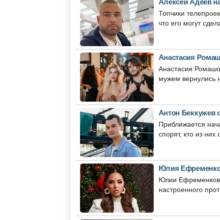
Алексей Адеев н
Топчики телепрое
что его могут сдела
Анастасия Ромаш
Анастасия Ромашов
мужем вернулись н
Антон Беккужев 
Приближается нача
спорят, кто из них 
Юлия Ефременков
Юлии Ефременковой
настроенного прот