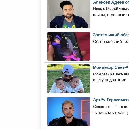
Алексей Адеев о
Ивана Михайличенк
ночам, странные за
Зрительский обзо
Обзор событий тел
Мондезир Свет-А
Мондезир Свет-Аму
опеку над детьми..
Артём Герасимов
Сексолог всё-таки
- сначала оттолкнул