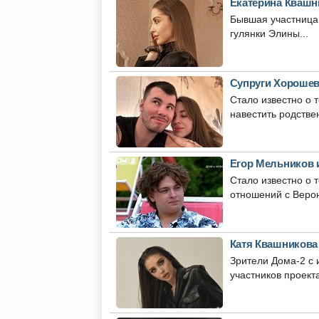
Екатерина Квашн
Бывшая участница 
гулянки Элины...
Супруги Хорошев
Стало известно о 
навестить родствен
Егор Мельников 
Стало известно о 
отношений с Верон
Катя Квашникова
Зрители Дома-2 с 
участников проект