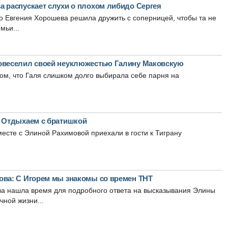
а распускает слухи о плохом либидо Сергея
то Евгения Хорошева решила дружить с соперницей, чтобы та не
мьи...
овеселил своей неуклюжестью Галину Маковскую
том, что Галя слишком долго выбирала себе парня на
: Отдыхаем с братишкой
месте с Элиной Рахимовой приехали в гости к Тиграну
ова: С Игорем мы знакомы со времен ТНТ
ва нашла время для подробного ответа на высказывания Элины
чной жизни...