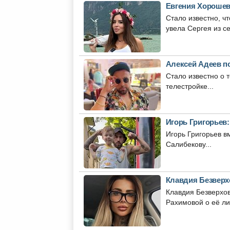
Евгения Хорошев
Стало известно, ч
увела Сергея из се
Алексей Адеев п
Стало известно о 
телестройке...
Игорь Григорьев
Игорь Григорьев в
Салибекову...
Клавдия Безверх
Клавдия Безверхо
Рахимовой о её ли