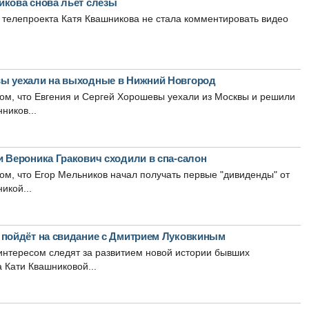
икова снова льёт слёзы
телепроекта Катя Квашникова не стала комментировать видео
ы уехали на выходные в Нижний Новгород
том, что Евгения и Сергей Хорошевы уехали из Москвы и решили
ников...
и Вероника Гракович сходили в спа-салон
том, что Егор Мельников начал получать первые "дивиденды" от
икой...
 пойдёт на свидание с Дмитрием Луковкиным
интересом следят за развитием новой истории бывших
а Кати Квашниковой...