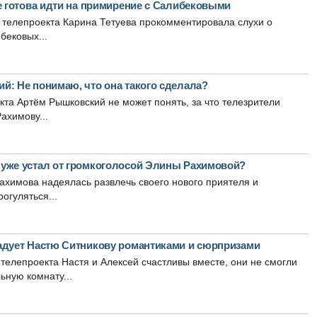
е готова идти на примирение с Салибековыми
 телепроекта Карина Тетуева прокомментировала слухи о
бековых...
й: Не понимаю, что она такого сделала?
кта Артём Рышковский не может понять, за что телезрители
ахимову...
уже устал от громкоголосой Элины Рахимовой?
химова надеялась развлечь своего нового приятеля и
огуляться...
адует Настю Ситникову романтиками и сюрпризами
телепроекта Настя и Алексей счастливы вместе, они не смогли
ьную комнату...