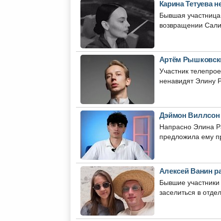
Карина Тетуева н
Бывшая участница
возвращении Сали
Артём Рышковски
Участник телепрое
ненавидят Элину Р
Дэймон Виллсон 
Напрасно Элина Ра
предложила ему пр
Алексей Ванин р
Бывшие участники 
заселиться в отдел