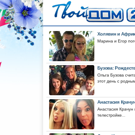
Холявин и Африк
Марина и Егор пог
Бузова: Рождеств
Ольга Бузова счит
этот день с родным
Анастасия Крачу
Анастасия Крачун 
телестройке...