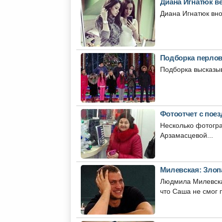
Диана Игнатюк ве
Диана Игнатюк вно
Подборка перлов 
Подборка высказыв
Фотоотчет с пое
Несколько фотогра
Арзамасцевой...
Милевская: Зло
Людмила Милевская
что Саша не смог п