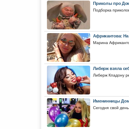
Приколы про Дом-
Подборка приколов
Африкантова: На 
Марина Африкантов
Либерж взяла се
Либерж Кпадону ре
Именинницы Дом
Сегодня свой день