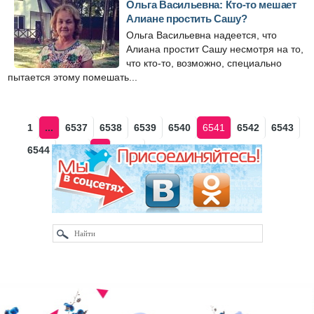
Ольга Васильевна: Кто-то мешает
Алиане простить Сашу?
Ольга Васильевна надеется, что
Алиана простит Сашу несмотря на то,
что кто-то, возможно, специально
пытается этому помешать...
1
...
6537
6538
6539
6540
6541
6542
6543
6544
6545
...
6613
Наза
Впе
д
ред