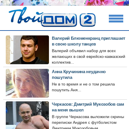
Валерий Блюменкранц приглашает
в свою школу танцев
Валерий объявил набор для всех
желающих в свой еврейско-кавказский
коллектив...
Анна Кручинина неудачно
пошутила
Не в то время и не о том решила
пошутить Аня...
Черкасов: Дмитрий Мукозобов сам
на меня вышел
В группе Черкасова выложили скрины
переписки Андрея с футболистом
Дмитрием Мукозобовым....