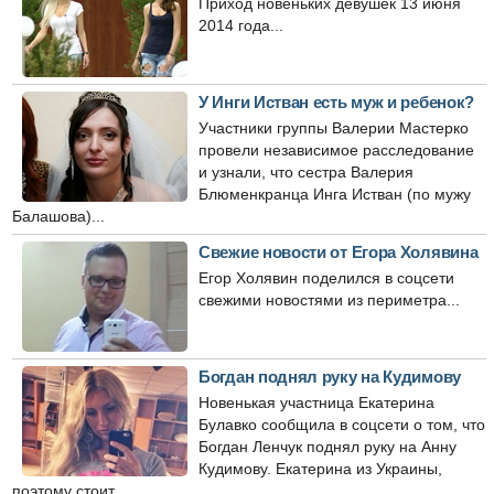
Приход новеньких девушек 13 июня
2014 года...
У Инги Истван есть муж и ребенок?
Участники группы Валерии Мастерко
провели независимое расследование
и узнали, что сестра Валерия
Блюменкранца Инга Истван (по мужу
Балашова)...
Свежие новости от Егора Холявина
Егор Холявин поделился в соцсети
свежими новостями из периметра...
Богдан поднял руку на Кудимову
Новенькая участница Екатерина
Булавко сообщила в соцсети о том, что
Богдан Ленчук поднял руку на Анну
Кудимову. Екатерина из Украины,
поэтому стоит...