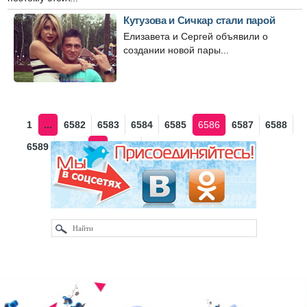
Кутузова и Сичкар стали парой
Елизавета и Сергей объявили о
создании новой пары...
1
...
6582
6583
6584
6585
6586
6587
6588
6589
6590
...
6613
Наза
Впе
д
ред