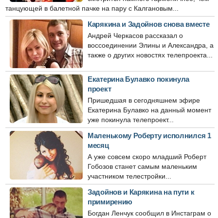
танцующей в балетной пачке на пару с Калгановым...
Карякина и Задойнов снова вместе
Андрей Черкасов рассказал о
воссоединении Элины и Александра, а
также о других новостях телепроекта...
Екатерина Булавко покинула
проект
Пришедшая в сегодняшнем эфире
Екатерина Булавко на данный момент
уже покинула телепроект...
Маленькому Роберту исполнился 1
месяц
А уже совсем скоро младший Роберт
Гобозов станет самым маленьким
участником телестройки...
Задойнов и Карякина на пути к
примирению
Богдан Ленчук сообщил в Инстаграм о