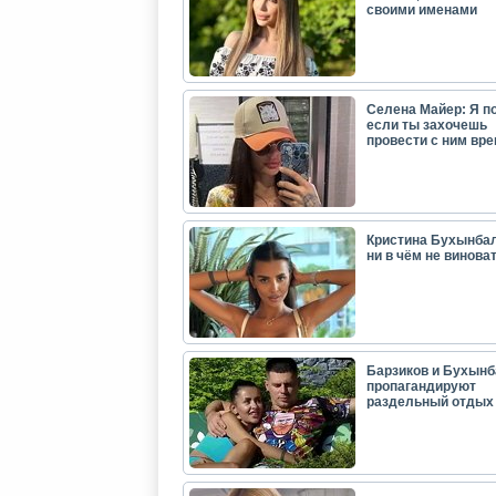
своими именами
Селена Майер: Я п
если ты захочешь
провести с ним вр
Кристина Бухынбал
ни в чём не виноват
Барзиков и Бухынб
пропагандируют
раздельный отдых