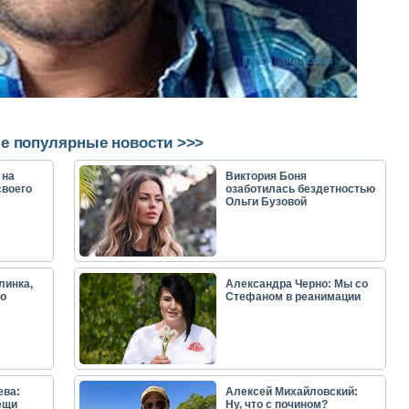
е популярные новости >>>
 на
Виктория Боня
своего
озаботилась бездетностью
Ольги Бузовой
линка,
Александра Черно: Мы со
о
Стефаном в реанимации
ева:
Алексей Михайловский:
ещи
Ну, что с почином?