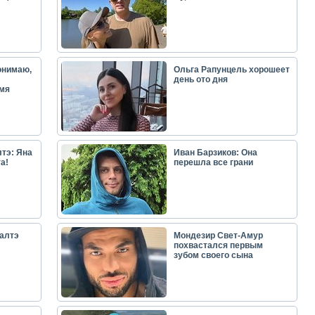
онимаю,
Ольга Рапунцель хорошеет
день ото дня
емя
тэ: Яна
Иван Барзиков: Она
а!
перешла все грани
алтэ
Мондезир Свет-Амур
похвастался первым
зубом своего сына