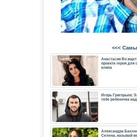
<<< Самы
Анастасия Во ищет
проекте героя для 
клипа
Игорь Григорьев: Э
тебе ребёночка над
Александра Бахла
Селена, называй в