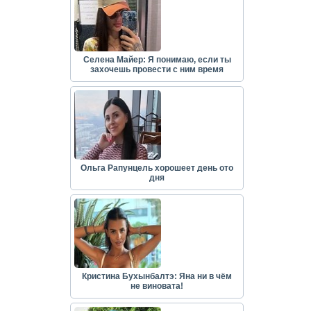
Селена Майер: Я понимаю, если ты
захочешь провести с ним время
Ольга Рапунцель хорошеет день ото
дня
Кристина Бухынбалтэ: Яна ни в чём
не виновата!