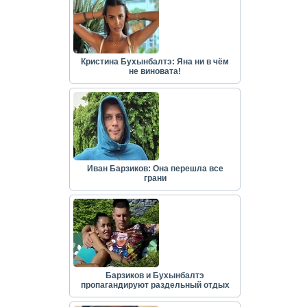
Кристина Бухынбалтэ: Яна ни в чём
не виновата!
Иван Барзиков: Она перешла все
грани
Барзиков и Бухынбалтэ
пропагандируют раздельный отдых