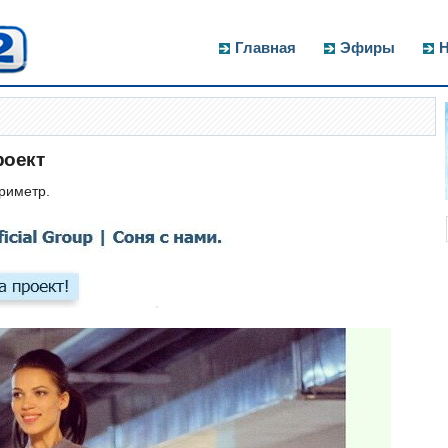
Главная
Эфиры
Н
роект
риметр.