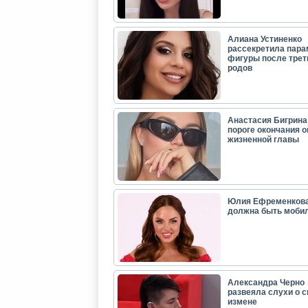
Алиана Устиненко
рассекретила пар
фигуры после трет
родов
Анастасия Бигрина:
пороге окончания 
жизненной главы
Юлия Ефременкова
должна быть моби
Александра Черно
развеяла слухи о с
измене