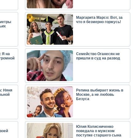
Маргарита Марсо: Вот, за
аметры
что я безмерно горжусь!
ьих
 Я на
Семейство Оганесян не
огромной
пришли в суд на развод
: Няня
Репина выбирает жизнь в
льной
Москве, а не любовь
Безуса
Юлия Колисниченко
воей
поведала о мужском
поступке старшего сына