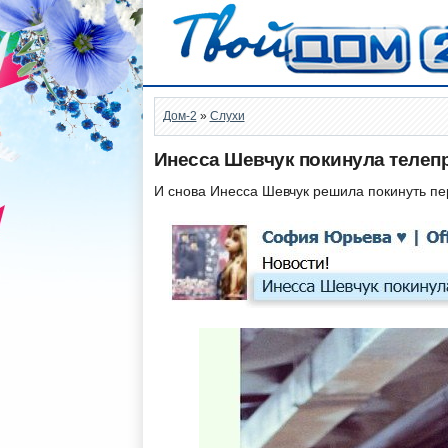
Дом-2
»
Слухи
Инесса Шевчук покинула телеп
И снова Инесса Шевчук решила покинуть пе