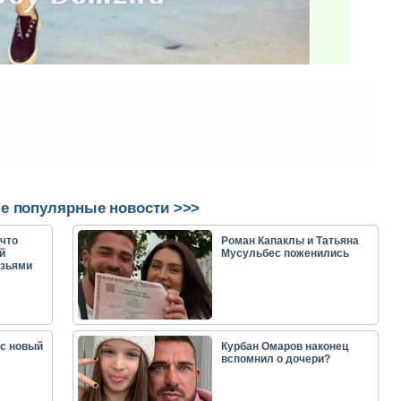
е популярные новости >>>
что
Роман Капаклы и Татьяна
й
Мусульбес поженились
узьями
ас новый
Курбан Омаров наконец
вспомнил о дочери?